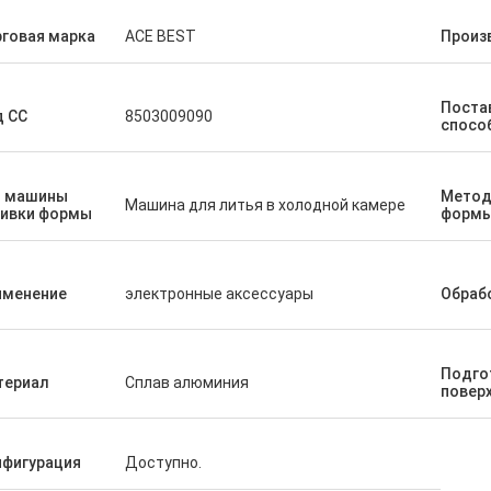
говая марка
ACE BEST
Произ
Поста
д СС
8503009090
спосо
п машины
Метод
Машина для литья в холодной камере
ливки формы
форм
именение
электронные аксессуары
Обраб
Подго
териал
Сплав алюминия
повер
нфигурация
Доступно.