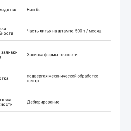
водство
Нингбо
вка
Часть литья на штампе: 500 т / месяц
бности
 заливки
Заливка формы точности
ы
подвергая механической обработке
отка
центр
товка
Дебюрирование
хности