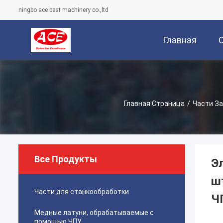
ningbo ace best machinery co.,ltd
Главная
Страница
Главная Страница
/
Части З
Все Продукты
Э
ш
Части для станкообработки
Ч
Медные латуни, обрабатываемые с
помощью ЧПУ