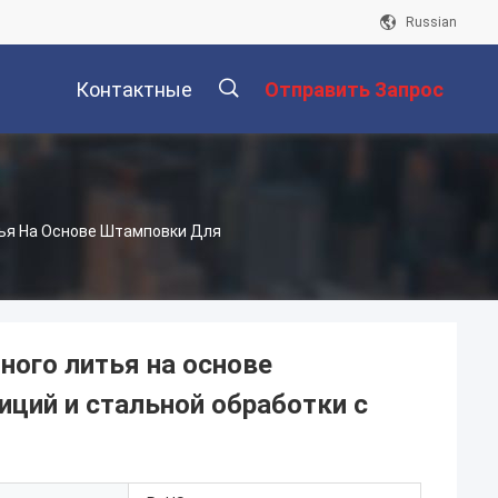
Russian
Контактные
Отправить Запрос
ы
Данные
描
ья На Основе Штамповки Для
述
ного литья на основе
ций и стальной обработки с