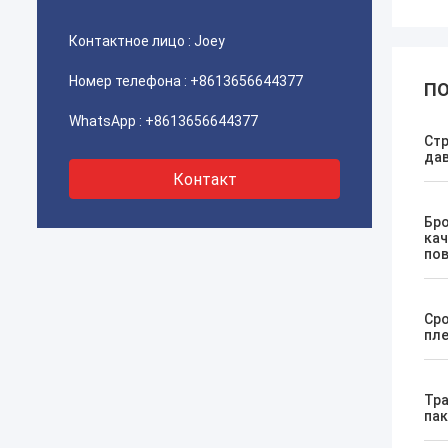
Контактное лицо :
Joey
Номер телефона :
+8613656644377
ПО
WhatsApp :
+8613656644377
Стр
да
Контакт
Бро
кач
по
Сро
пл
Тр
пак