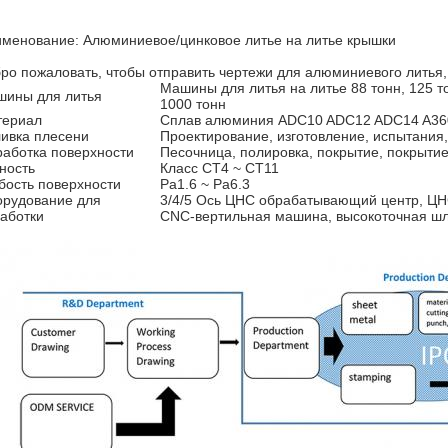
менование: Алюминиевое/цинковое литье на литье крышки
ро пожаловать, чтобы отправить чертежи для алюминиевого литья, 
Машины для литья на литье 88 тонн, 125 тон
ины для литья
1000 тонн
териал
Сплав алюминия ADC10 ADC12 ADC14 A360
ивка плесени
Проектирование, изготовление, испытания
аботка поверхности
Песочница, полировка, покрытие, покрытие
ность
Класс CT4 ~ CT11
бость поверхности
Ра1.6 ~ Ра6.3
рудование для
3/4/5 Ось ЦНС обрабатывающий центр, Ц
аботки
CNC-вертильная машина, высокоточная ш