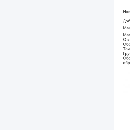
Наи
Доб
Маш
Ма
Отл
Обр
Точ
Гру
Обо
обр