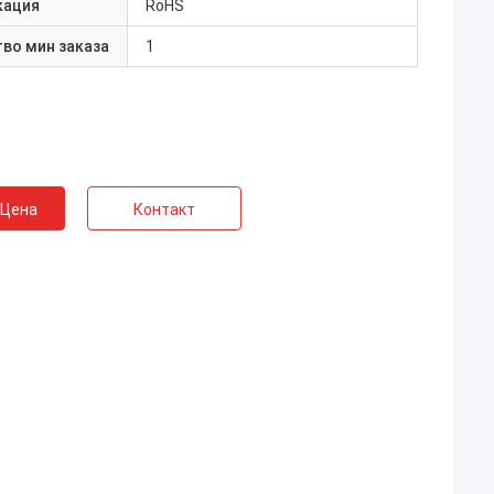
кация
RoHS
во мин заказа
1
 Цена
Контакт