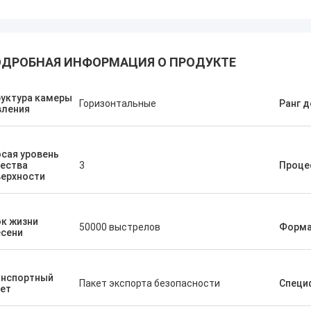
ДРОБНАЯ ИНФОРМАЦИЯ О ПРОДУКТЕ
уктура камеры
Горизонтальные
Ранг д
вления
сая уровень
ества
3
Проце
верхности
к жизни
50000 выстрелов
Форма
есени
анспортный
Пакет экспорта безопасности
Специ
ет