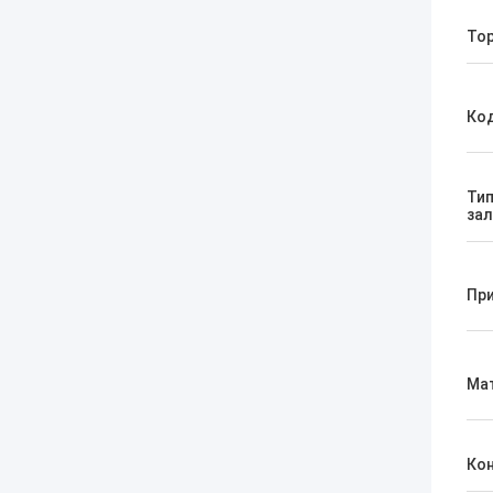
Тор
Ко
Ти
за
Пр
Ма
Ко