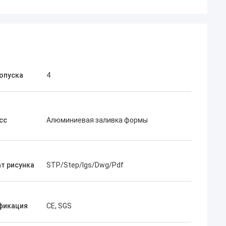
опуска
4
сс
Алюминиевая заливка формы
т рисунка
STP/Step/Igs/Dwg/Pdf
фикация
CE, SGS