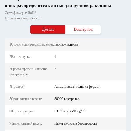
цинк распределитель литья для ручной раковины
Сертификация: RoHS
Количество мин заказа: 1
Деталь
Description
1Структура камеры давления:
Горизонтальные
2Ранг допуска:
4
3Бросая уровень качества
3
поверхности:
4Процесс:
Алюминиевая заливка формы
5Срок жизни плесени:
50000 выстрелов
6Формат рисунка:
STP/Step/Igs/Dwg/Pdf
7Транспортный пакет:
Пакет экспорта безопасности