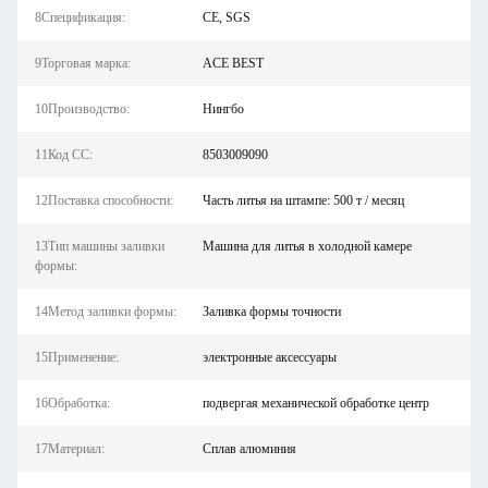
8Спецификация:
CE, SGS
9Торговая марка:
ACE BEST
10Производство:
Нингбо
11Код СС:
8503009090
12Поставка способности:
Часть литья на штампе: 500 т / месяц
13Тип машины заливки
Машина для литья в холодной камере
формы:
14Метод заливки формы:
Заливка формы точности
15Применение:
электронные аксессуары
16Обработка:
подвергая механической обработке центр
17Материал:
Сплав алюминия