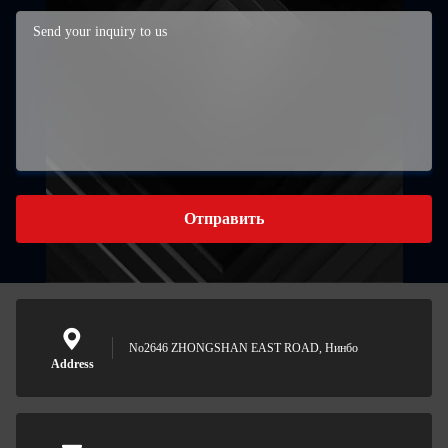
Отправить
No2646 ZHONGSHAN EAST ROAD, Нинбо
Address