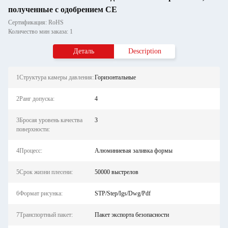
полученные с одобрением CE
Сертификация: RoHS
Количество мин заказа: 1
Деталь
Description
1Структура камеры давления:
Горизонтальные
2Ранг допуска:
4
3Бросая уровень качества
3
поверхности:
4Процесс:
Алюминиевая заливка формы
5Срок жизни плесени:
50000 выстрелов
6Формат рисунка:
STP/Step/Igs/Dwg/Pdf
7Транспортный пакет:
Пакет экспорта безопасности