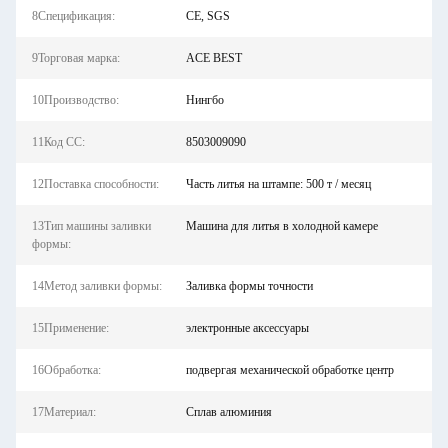
8Спецификация:
CE, SGS
9Торговая марка:
ACE BEST
10Производство:
Нингбо
11Код СС:
8503009090
12Поставка способности:
Часть литья на штампе: 500 т / месяц
13Тип машины заливки
Машина для литья в холодной камере
формы:
14Метод заливки формы:
Заливка формы точности
15Применение:
электронные аксессуары
16Обработка:
подвергая механической обработке центр
17Материал:
Сплав алюминия