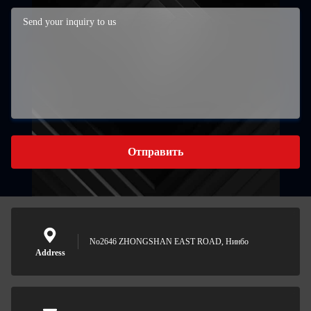
Отправить
No2646 ZHONGSHAN EAST ROAD, Нинбо
Address