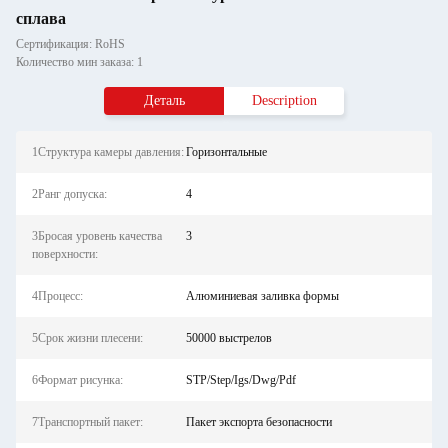
сплава
Сертификация: RoHS
Количество мин заказа: 1
Деталь
Description
1Структура камеры давления:
Горизонтальные
2Ранг допуска:
4
3Бросая уровень качества
3
поверхности:
4Процесс:
Алюминиевая заливка формы
5Срок жизни плесени:
50000 выстрелов
6Формат рисунка:
STP/Step/Igs/Dwg/Pdf
7Транспортный пакет:
Пакет экспорта безопасности