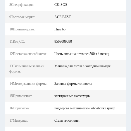
8Спецификация:
CE, SGS
9Торговая марка:
ACE BEST
10Производство:
Нингбо
11Код СС:
8503009090
12Поставка способности:
Часть литья на штампе: 500 т / месяц
13Тип машины заливки
Машина для литья в холодной камере
формы:
14Метод заливки формы:
Заливка формы точности
15Применение:
электронные аксессуары
16Обработка:
подвергая механической обработке центр
17Материал:
Сплав алюминия