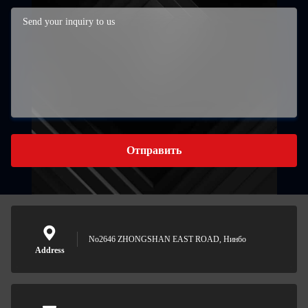
Отправить
No2646 ZHONGSHAN EAST ROAD, Нинбо
Address