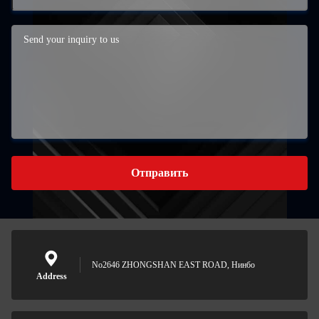
Отправить
No2646 ZHONGSHAN EAST ROAD, Нинбо
Address