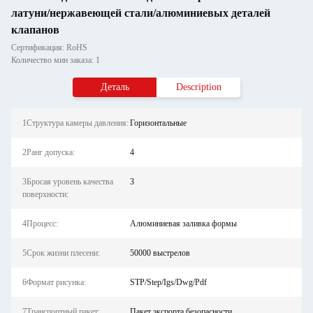
латуни/нержавеющей стали/алюминиевых деталей
клапанов
Сертификация: RoHS
Количество мин заказа: 1
Деталь
Description
1Структура камеры давления:
Горизонтальные
2Ранг допуска:
4
3Бросая уровень качества
3
поверхности:
4Процесс:
Алюминиевая заливка формы
5Срок жизни плесени:
50000 выстрелов
6Формат рисунка:
STP/Step/Igs/Dwg/Pdf
7Транспортный пакет:
Пакет экспорта безопасности