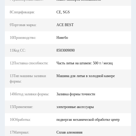
8Спецификация:
CE, SGS
9Торговая марка:
ACE BEST
10Производство:
Нингбо
11Код СС:
8503009090
12Поставка способности:
Часть литья на штампе: 500 т / месяц
13Тип машины заливки
Машина для литья в холодной камере
формы:
14Метод заливки формы:
Заливка формы точности
15Применение:
электронные аксессуары
16Обработка:
подвергая механической обработке центр
17Материал:
Сплав алюминия