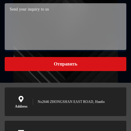
Отправить
No2646 ZHONGSHAN EAST ROAD, Нинбо
Address