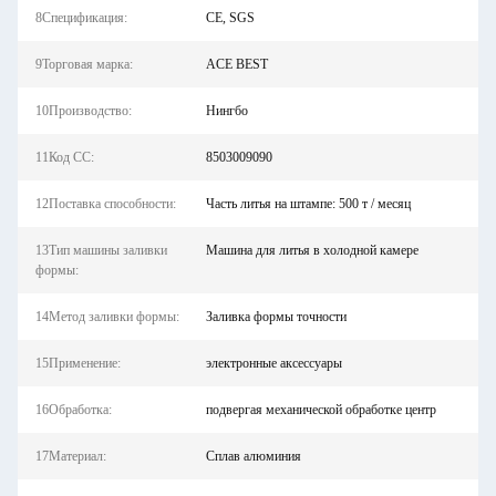
8Спецификация:
CE, SGS
9Торговая марка:
ACE BEST
10Производство:
Нингбо
11Код СС:
8503009090
12Поставка способности:
Часть литья на штампе: 500 т / месяц
13Тип машины заливки
Машина для литья в холодной камере
формы:
14Метод заливки формы:
Заливка формы точности
15Применение:
электронные аксессуары
16Обработка:
подвергая механической обработке центр
17Материал:
Сплав алюминия