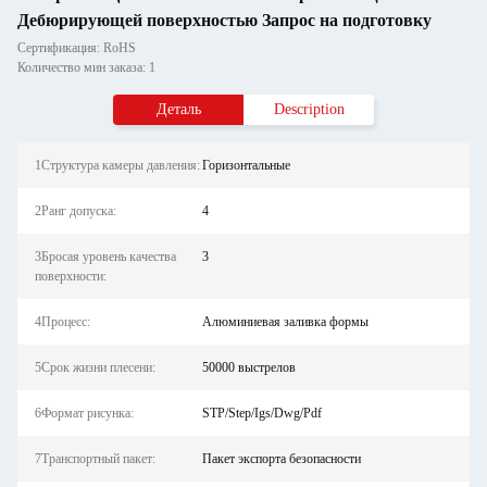
Дебюрирующей поверхностью Запрос на подготовку
Сертификация: RoHS
Количество мин заказа: 1
Деталь
Description
1Структура камеры давления:
Горизонтальные
2Ранг допуска:
4
3Бросая уровень качества
3
поверхности:
4Процесс:
Алюминиевая заливка формы
5Срок жизни плесени:
50000 выстрелов
6Формат рисунка:
STP/Step/Igs/Dwg/Pdf
7Транспортный пакет:
Пакет экспорта безопасности