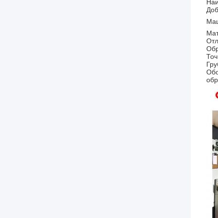
Наи
Доб
Маш
Ма
Отл
Обр
Точ
Гру
Обо
обр