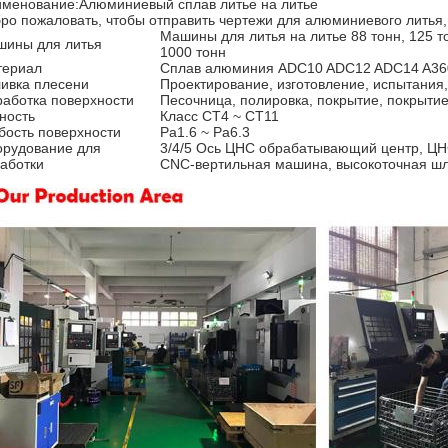
менование:Алюминиевый сплав литье на литье
ро пожаловать, чтобы отправить чертежи для алюминиевого литья, 
Машины для литья на литье 88 тонн, 125 тон
ины для литья
1000 тонн
териал
Сплав алюминия ADC10 ADC12 ADC14 A360
ивка плесени
Проектирование, изготовление, испытания
аботка поверхности
Песочница, полировка, покрытие, покрытие
ность
Класс CT4 ~ CT11
бость поверхности
Ра1.6 ~ Ра6.3
рудование для
3/4/5 Ось ЦНС обрабатывающий центр, Ц
аботки
CNC-вертильная машина, высокоточная ш