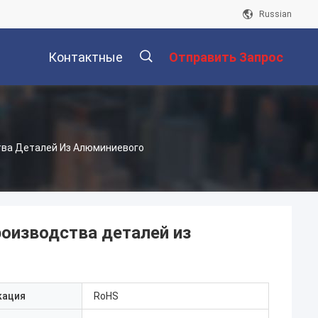
Russian
Контактные
Отправить Запрос
ы
Данные
描
тва Деталей Из Алюминиевого
述
роизводства деталей из
кация
RoHS