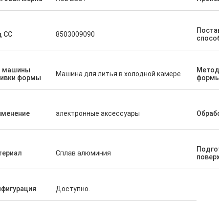
Поста
д СС
8503009090
спосо
п машины
Метод
Машина для литья в холодной камере
ливки формы
форм
именение
электронные аксессуары
Обраб
Подго
териал
Сплав алюминия
повер
нфигурация
Доступно.