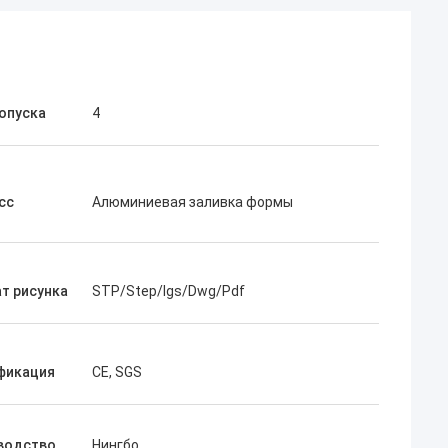
опуска
4
сс
Алюминиевая заливка формы
т рисунка
STP/Step/Igs/Dwg/Pdf
фикация
CE, SGS
водство
Нингбо