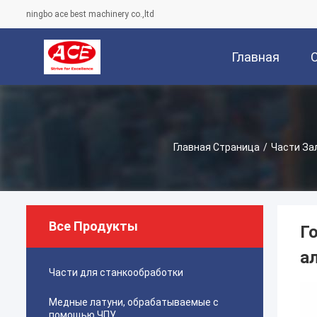
ningbo ace best machinery co.,ltd
Главная
Страница
Главная Страница
/
Части За
Все Продукты
Г
а
Части для станкообработки
Медные латуни, обрабатываемые с
помощью ЧПУ