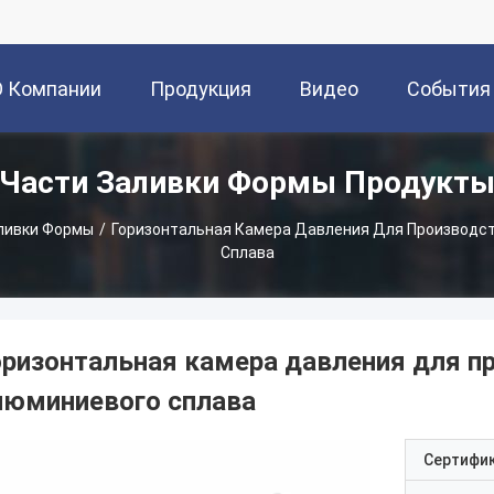
О Компании
Продукция
Видео
События
Части Заливки Формы Продукт
ливки Формы
/
Горизонтальная Камера Давления Для Производс
Сплава
оризонтальная камера давления для п
люминиевого сплава
Сертифи