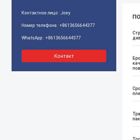
Контактное лицо :
Joey
ПО
Номер телефона :
+8613656644377
Стр
WhatsApp :
+8613656644377
да
Контакт
Бро
кач
по
Сро
пл
Тр
пак
Тор