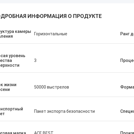
ДРОБНАЯ ИНФОРМАЦИЯ О ПРОДУКТЕ
уктура камеры
Горизонтальные
Ранг д
вления
сая уровень
ества
3
Проце
верхности
к жизни
50000 выстрелов
Форма
есени
анспортный
Пакет экспорта безопасности
Специ
ет
говая марка
ACE BEST
Произ