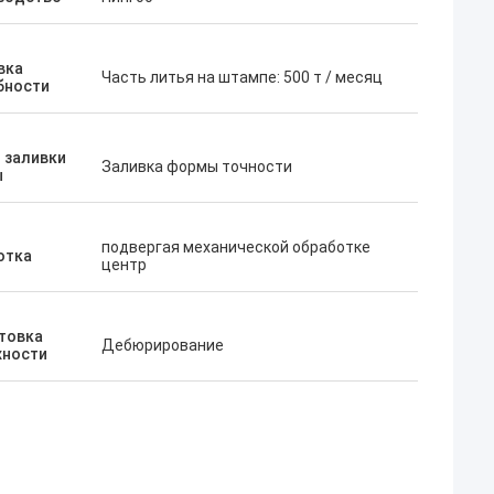
вка
Часть литья на штампе: 500 т / месяц
бности
 заливки
Заливка формы точности
ы
подвергая механической обработке
отка
центр
товка
Дебюрирование
хности