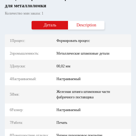
для металлоломки
Количество мин заказа: 1
Деталь
Description
1Процесс:
Формировать процесс
2промышленность:
Металлические штамповые детали
3Допуски:
00,02 мм
4Настраиваемый:
Настраиваемый
Железная штанга штамповки части
5Имя:
фабричного поставщика
6Размер:
Настраиваемый
7Работа:
Печать
8Поверхностная отделка:
Черное порошковое покрытие