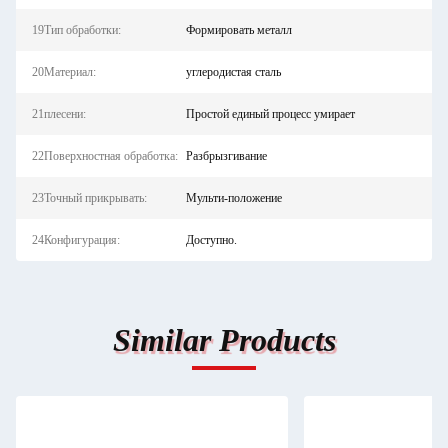
19Тип обработки:
Формировать металл
20Материал:
углеродистая сталь
21плесени:
Простой единый процесс умирает
22Поверхностная обработка:
Разбрызгивание
23Точный прикрывать:
Мульти-положение
24Конфигурация:
Доступно.
Similar Products