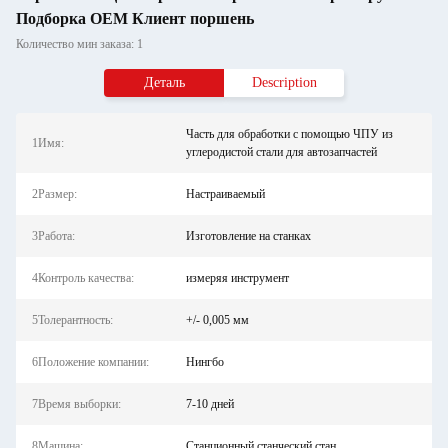
Подборка OEM Клиент поршень
Количество мин заказа: 1
Деталь
Description
Часть для обработки с помощью ЧПУ из
1Имя:
углеродистой стали для автозапчастей
2Размер:
Настраиваемый
3Работа:
Изготовление на станках
4Контроль качества:
измеряя инструмент
5Толерантность:
+/- 0,005 мм
6Положение компании:
Нингбо
7Время выборки:
7-10 дней
8Машина:
Станционный станческий стан