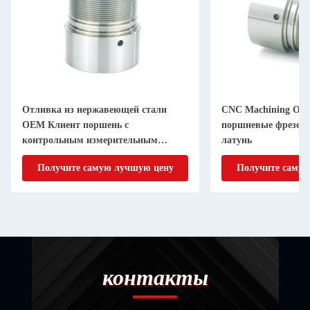
Отливка из нержавеющей стали
CNC Machining OE
OEM Клиент поршень с
поршневые фрезерн
контрольным измерительным
латунь
инструментом
Получите самую лучшую цену
Получите самую
контакты