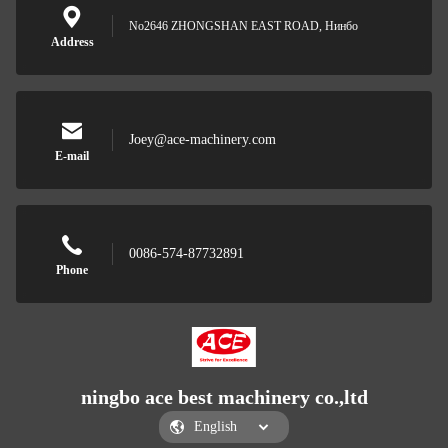
No2646 ZHONGSHAN EAST ROAD, Нинбо
Address
Joey@ace-machinery.com
E-mail
0086-574-87732891
Phone
ningbo ace best machinery co.,ltd