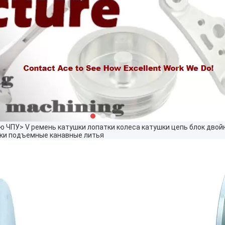
ю ЧПУ
>
V ремень катушки лопатки колеса катушки цепь блок дво
оки подъемные канавные литья