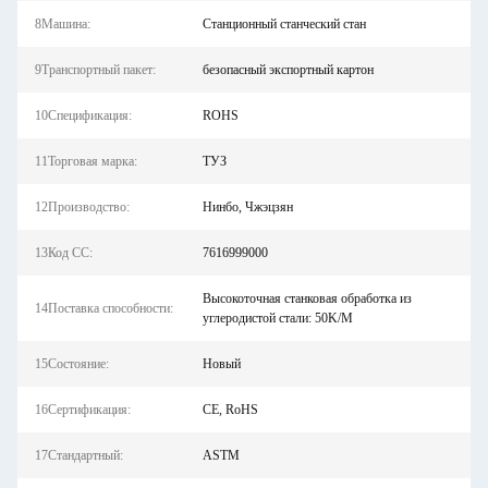
8Машина:
Станционный станческий стан
9Транспортный пакет:
безопасный экспортный картон
10Спецификация:
ROHS
11Торговая марка:
ТУЗ
12Производство:
Нинбо, Чжэцзян
13Код СС:
7616999000
Высокоточная станковая обработка из
14Поставка способности:
углеродистой стали: 50K/M
15Состояние:
Новый
16Сертификация:
CE, RoHS
17Стандартный:
ASTM