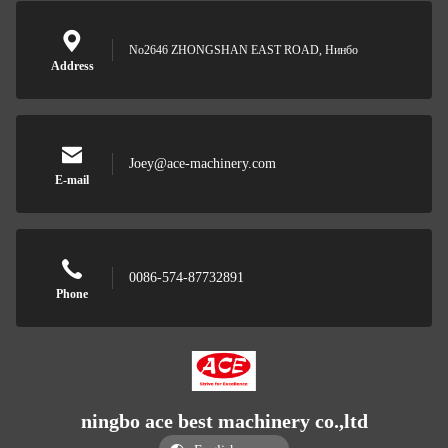
No2646 ZHONGSHAN EAST ROAD, Нинбо
Address
Joey@ace-machinery.com
E-mail
0086-574-87732891
Phone
ningbo ace best machinery co.,ltd