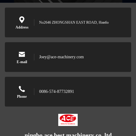
No2646 ZHONGSHAN EAST ROAD, Нинбо
Address
Joey@ace-machinery.com
E-mail
0086-574-87732891
Phone
ningbo ace best machinery co.,ltd