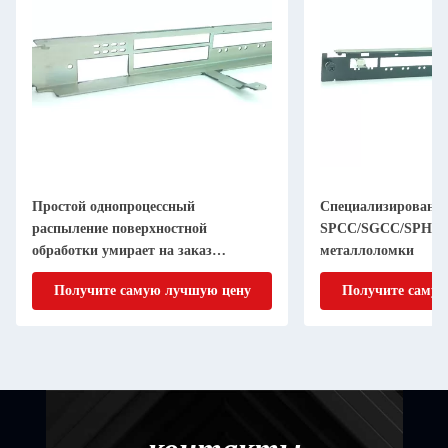
Простой однопроцессный
Специализированн
распыление поверхностной
SPCC/SGCC/SPHC 
обработки умирает на заказ
металлоломки
углеродистая стальная скобка
Получите самую лучшую цену
Получите самую